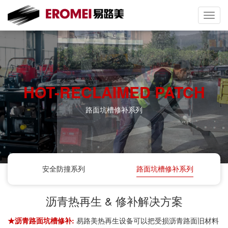
Toggl
navig
HOT-RECLAIMED PATCH
路面坑槽修补系列
安全防撞系列
路面坑槽修补系列
沥青热再生 & 修补解决方案
★沥青路面坑槽修补:
易路美热再生设备可以把受损沥青路面旧材料