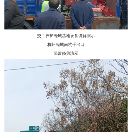
交工养护绕城基地设备讲解演示
杭州绕城南杭千出口
绿篱修剪演示