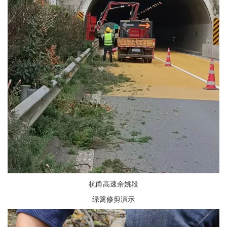
杭甬高速余姚段
绿篱修剪演示