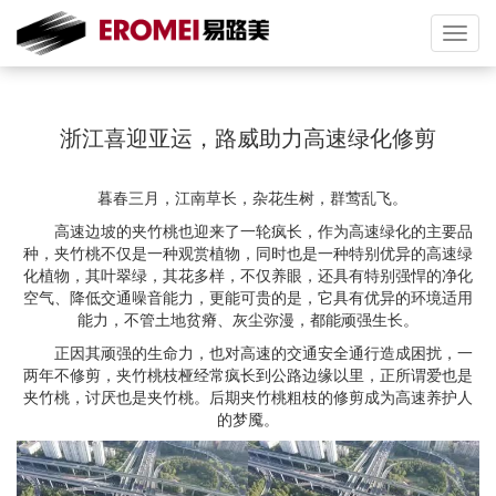
Toggl
navig
浙江喜迎亚运，路威助力高速绿化修剪
暮春三月，江南草长，杂花生树，群莺乱飞。
高速边坡的夹竹桃也迎来了一轮疯长，作为高速绿化的主要品
种，夹竹桃不仅是一种观赏植物，同时也是一种特别优异的高速绿
化植物，其叶翠绿，其花多样，不仅养眼，还具有特别强悍的净化
空气、降低交通噪音能力，更能可贵的是，它具有优异的环境适用
能力，不管土地贫瘠、灰尘弥漫，都能顽强生长。
正因其顽强的生命力，也对高速的交通安全通行造成困扰，一
两年不修剪，夹竹桃枝桠经常疯长到公路边缘以里，正所谓爱也是
夹竹桃，讨厌也是夹竹桃。后期夹竹桃粗枝的修剪成为高速养护人
的梦魇。